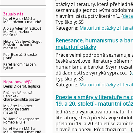
otázky z literatury, která přehledně
seznamují s jednotlivými obdobími,
Zaujalo nás
hlavními zástupci v literární... (
deta
Karel Hynek Mácha:
Typ školy: SŠ
Máj - rozbor k maturitě
Kategorie:
Maturitní otázky z litera
Alois a Vilém Mrštíkové:
Maryša - rozbor k
maturitě
Renesance, humanismus a bar
Nikolaj Vasiljevič Gogol:
Revizor - rozbor k
maturitní otázky
maturitě
Práce velmi podrobně seznamuje 
Petr Bezruč: Slezské
písně
české a světové literatury během 
Karel Jaromír Erben:
humanismu a baroka. Svým rozsa
Kytice
důkladností se vymyká vypraco... (
Typ školy: SŠ
Nejstahovanější
Kategorie:
Maturitní otázky z litera
Denis Diderot: Jeptiška
Božena Němcová:
Babička -
Poezie a směry v literatuře na
charakteristika postav
19. a 20. století - maturitní otá
Moliére: Lakomec -
rozbor ke státní
Jedná se o vypracovanou maturitní
maturitě
literatury, která představuje obdob
William Shakespeare:
Romeo a Julie
přelomu 19. a 20. století se zaměř
hlavně na poezii. Předchozí mat... (
Karel Hynek Mácha:
Máj - rozbor k maturitě