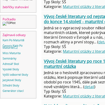
Typ školy: SŠ
Kategorie:
Maturitní otázky z litera
žebříčky stahování
Vývoj české literatury od nejst
Počítadlo
do konce 14.století - maturitní
Jedná se o vypracový soubor někol
maturitních otázek, ktereé pokrývaj
Zajímavé odkazy
literární činnosti v Evropě a u nás,
Kam Po Maturitě
rozmach altiny a první stopy... (
deta
Časopis
Kam Po
Typ školy: SŠ
Maturitě.CZ
Kategorie:
Maturitní otázky z litera
Miss Maturita
Seminárky
Vývoj české literatury po roce 
Adresář škol
maturitní otázka
Vysoké školy
Jedná se o heslovitě zpracovanou 
Vyšší odborné školy
otázku, která popisuje literární udá
Jazykové školy
období po roce 1945, dále pak sez
Střední školy
nově vzniklými literá... (
detail
)
Typ školy: SŠ
Generátor citací
Kategorie:
Maturitní otázky z litera