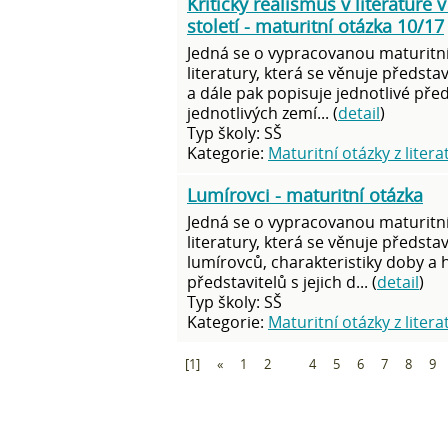
Kritický realismus v literatuře v
století - maturitní otázka 10/17
Jedná se o vypracovanou maturitní
literatury, která se věnuje předsta
a dále pak popisuje jednotlivé před
jednotlivých zemí... (
detail
)
Typ školy: SŠ
Kategorie:
Maturitní otázky z litera
Lumírovci - maturitní otázka
Jedná se o vypracovanou maturitní
literatury, která se věnuje předsta
lumírovců, charakteristiky doby a 
představitelů s jejich d... (
detail
)
Typ školy: SŠ
Kategorie:
Maturitní otázky z litera
[1]
«
1
2
3
4
5
6
7
8
9
O nás
|
Naše filosofie
Obsahy a rozbory děl
Kontakty
|
Registrace
Velký čtenářský deník