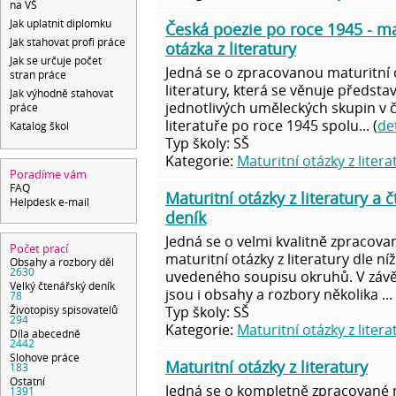
na VŠ
Jak uplatnit diplomku
Česká poezie po roce 1945 - ma
Jak stahovat profi práce
otázka z literatury
Jak se určuje počet
Jedná se o zpracovanou maturitní 
stran práce
literatury, která se věnuje předsta
Jak výhodně stahovat
jednotlivých uměleckých skupin v 
práce
literatuře po roce 1945 spolu... (
det
Katalog škol
Typ školy: SŠ
Kategorie:
Maturitní otázky z litera
Poradíme vám
FAQ
Maturitní otázky z literatury a 
Helpdesk e-mail
deník
Jedná se o velmi kvalitně zpracova
Počet prací
maturitní otázky z literatury dle ní
Obsahy a rozbory děl
2630
uvedeného soupisu okruhů. V záv
Velký čtenářský deník
jsou i obsahy a rozbory několika ... 
78
Typ školy: SŠ
Životopisy spisovatelů
294
Kategorie:
Maturitní otázky z litera
Díla abecedně
2442
Slohove práce
Maturitní otázky z literatury
183
Ostatní
Jedná se o kompletně zpracované 
1391