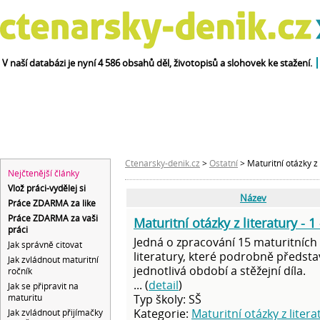
V naší databázi je nyní 4 586 obsahů děl, životopisů a slohovek ke stažení.
obsahy
velký
životopisy
díla
a rozbory děl
čtenářský deník
spisovatelů
abecedně
Ctenarsky-denik.cz
>
Ostatní
> Maturitní otázky z 
Nejčtenější články
Vlož práci-vydělej si
Název
Práce ZDARMA za like
Práce ZDARMA za vaši
Maturitní otázky z literatury - 1 
práci
Jedná o zpracování 15 maturitních 
Jak správně citovat
literatury, které podrobně předsta
Jak zvládnout maturitní
jednotlivá období a stěžejní díla.
ročník
... (
detail
)
Jak se připravit na
maturitu
Typ školy: SŠ
Kategorie:
Maturitní otázky z litera
Jak zvládnout přijímačky