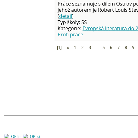
Práce seznamuje s dílem Ostrov p
jehož autorem je Robert Louis Stev
(
detail
)
Typ školy: SŠ
Kategorie:
Evropská literatura do 2
Profi práce
[1]
«
1
2
3
4
5
6
7
8
9
O nás
|
Naše filosofie
Obsahy a rozbory děl
Kontakty
|
Registrace
Velký čtenářský deník
Helpdesk
|
FAQ
Životopisy spisovatelů
Zásady zpracování OÚ
Díla abecedně
Kampomaturite.cz
Slohové práce
Poslat práci
Ostatní
Proč poslat práci?
Přijímací zkoušky
Eshop studijních materiálů
Katalog škol
Přidat Čtenářský-deník.cz do oblíbených stránek
|
Nastavit jako domovskou st