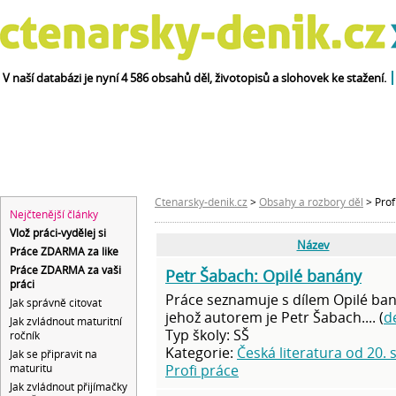
V naší databázi je nyní 4 586 obsahů děl, životopisů a slohovek ke stažení.
obsahy
velký
životopisy
díla
čtenářský deník
spisovatelů
abecedně
a rozbory děl
Ctenarsky-denik.cz
>
Obsahy a rozbory děl
> Prof
Nejčtenější články
Vlož práci-vydělej si
Název
Práce ZDARMA za like
Práce ZDARMA za vaši
Petr Šabach: Opilé banány
práci
Práce seznamuje s dílem Opilé ban
Jak správně citovat
jehož autorem je Petr Šabach.... (
de
Jak zvládnout maturitní
Typ školy: SŠ
ročník
Kategorie:
Česká literatura od 20. s
Jak se připravit na
maturitu
Profi práce
Jak zvládnout přijímačky