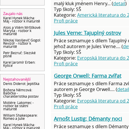
malý kluk jménem Henry... (
detail
)
Typ školy: SŠ
Zaujalo nás
Kategorie:
Americká literatura do 2
Karel Hynek Mácha:
Profi práce
Máj - rozbor k maturitě
Alois a Vilém Mrštíkové:
Maryša - rozbor k
Jules Verne: Tajuplný ostrov
maturitě
Práce seznamuje s dílem Tajuplný 
Nikolaj Vasiljevič Gogol:
Revizor - rozbor k
jehož autorem je Jules Verne.... (
det
maturitě
Typ školy: SŠ
Petr Bezruč: Slezské
písně
Kategorie:
Evropská literatura do 2
Karel Jaromír Erben:
Profi práce
Kytice
George Orwell: Farma zvířat
Nejstahovanější
Práce seznamuje s dílem Farma zví
Denis Diderot: Jeptiška
autorem je George Orwell.... (
detai
Božena Němcová:
Babička -
Typ školy: SŠ
charakteristika postav
Kategorie:
Evropská literatura od 2
Moliére: Lakomec -
Profi práce
rozbor ke státní
maturitě
William Shakespeare:
Arnošt Lustig: Démanty noci
Romeo a Julie
Karel Hynek Mácha:
Práce seznamuje s dílem Démanty 
Máj - rozbor k maturitě