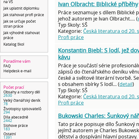
na VŠ
Ivan Olbracht: Biblické příběhy
Jak uplatnit diplomku
Práce seznamuje s dílem Biblické p
Jak stahovat profi práce
jehož autorem je Ivan Olbracht.... (
Jak se určuje počet
Typ školy: SŠ
stran práce
Kategorie:
Česká literatura od 20. s
Jak výhodně stahovat
Profi práce
práce
Katalog škol
Konstantin Biebl: S lodí, jež dov
kávu
Poradíme vám
Práce je součástí série profesionál
FAQ
zápisů do čtenářského deníku věnu
Helpdesk e-mail
české a světové literární tvorbě. 
s obsahem sbírky S lodí... (
detail
)
Počet prací
Typ školy: SŠ
Obsahy a rozbory děl
2630
Kategorie:
Česká literatura od 20. s
Velký čtenářský deník
Profi práce
78
Životopisy spisovatelů
294
Bukowski Charles: Šunkový nář
Díla abecedně
2442
Tato práce popisuje dílo Šunkový n
Slohove práce
183
jejímž autorem je Charles Bukowski.
Ostatní
dětství a dospívání hlavní postavy.
1391