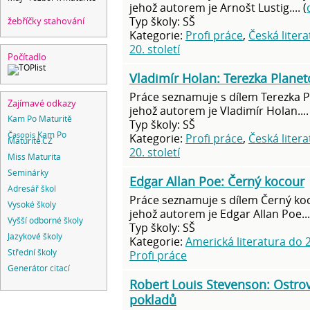
jehož autorem je Arnošt Lustig.... (
Typ školy: SŠ
žebříčky stahování
Kategorie:
Profi práce
,
Česká liter
20. století
Počítadlo
Vladimír Holan: Terezka Planet
Práce seznamuje s dílem Terezka P
Zajímavé odkazy
jehož autorem je Vladimír Holan.... 
Kam Po Maturitě
Typ školy: SŠ
Časopis
Kam Po
Kategorie:
Profi práce
,
Česká liter
Maturitě.CZ
20. století
Miss Maturita
Seminárky
Edgar Allan Poe: Černý kocour
Adresář škol
Práce seznamuje s dílem Černý ko
Vysoké školy
jehož autorem je Edgar Allan Poe....
Vyšší odborné školy
Typ školy: SŠ
Jazykové školy
Kategorie:
Americká literatura do 2
Střední školy
Profi práce
Generátor citací
Robert Louis Stevenson: Ostro
pokladů